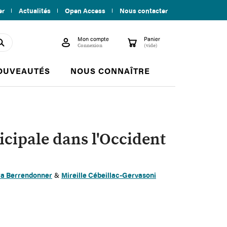
er
Actualités
Open Access
Nous contacter
Mon compte
Panier

shopping_cart
search
Connexion
(vide)
OUVEAUTÉS
NOUS CONNAÎTRE
cipale dans l'Occident
ra Berrendonner
&
Mireille Cébeillac-Gervasoni