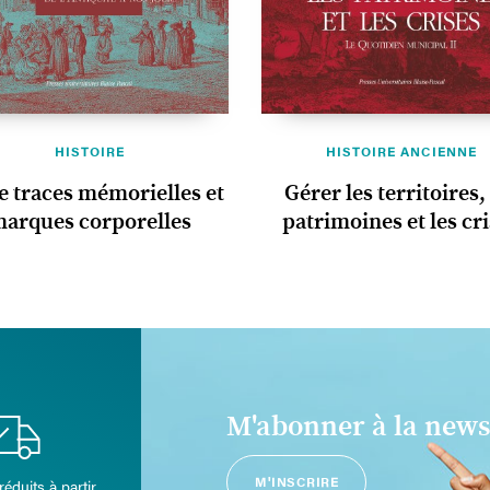
HISTOIRE
HISTOIRE ANCIENNE
e traces mémorielles et
Gérer les territoires,
arques corporelles
patrimoines et les cr
M'abonner à la news
M'INSCRIRE
réduits à partir