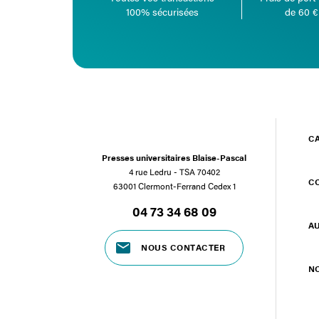
100% sécurisées
de 60 €
C
Presses universitaires Blaise-Pascal
4 rue Ledru - TSA 70402
C
63001 Clermont-Ferrand Cedex 1
04 73 34 68 09
A
NOUS CONTACTER
N