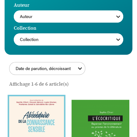
Auteur
Shakespeare's Representation of Weather, Climate and
Environment
(Edinburgh University Press, 2018).
Auteur
Collection
Collection
Date de parution, décroissant
FILTRER
Affichage 1-6 de 6 article(s)