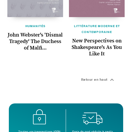
HUMANITÉS
LITTÉRATURE MODERNE ET
CONTEMPORAINE
John Webster's 'Dismal
New Perspectives on
Tragedy' The Duchess
Shakespeare's As You
of Malfi...
Like It

Retour en haut
Toutes vos transactions 100%
Frais de port réduits à partir