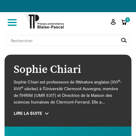

shopping_cart
0
search
Sophie Chiari
e
Sophie Chiari est professeure de littérature anglaise (XVI
-
e
XVII
siècles) à l'Université Clermont Auvergne, membre
de l'IHRIM (UMR 5317) et Directrice de la Maison des
sciences humaines de Clermont-Ferrand. Elle a
récemment dirigé
Spectacular Science, Technology and
LIRE LA SUITE
Superstition in the Age of Shakespeare
avec Mickaël
Popelard (Edinburgh University Press, 2017) et
Freedom
and Censorship in Early Modern English Literature
(Routledge, 2018). Sa dernière monographie s'intitule