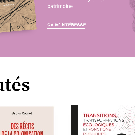
patrimoine
ÇA M'INTÉRESSE
tés