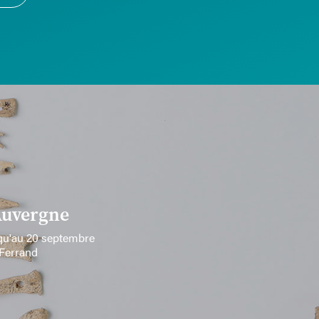
 Auvergne
squ'au 20 septembre
-Ferrand