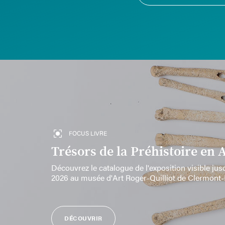
FOCUS LIVRE
Trésors de la Préhistoire en
Découvrez le catalogue de l'exposition visible ju
2026 au musée d'Art Roger-Quilliot de Clermont
DÉCOUVRIR