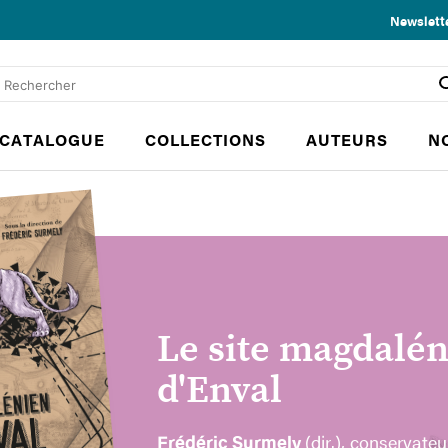
Newslett
CATALOGUE
COLLECTIONS
AUTEURS
N
Le site magdalé
d'Enval
Frédéric Surmely
(dir.), conservateu