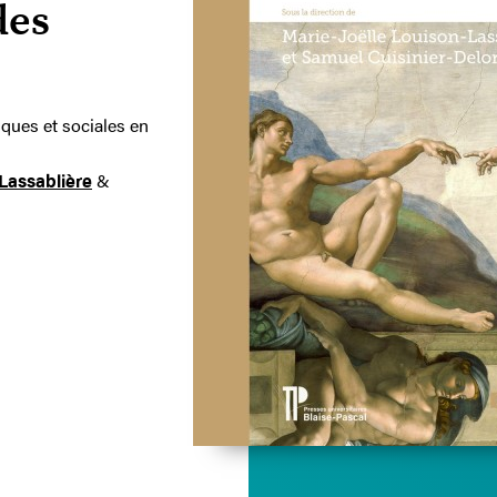
des
iques et sociales en
-Lassablière
&