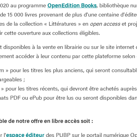
 2020 au programme
OpenEdition Books
, bibliothèque n
de 15 000 livres provenant de plus d’une centaine d’édit
res de la collection « Littératures » en
open access
et proj
 cette ouverture aux collections éligibles.
 disponibles à la vente en librairie ou sur le site interne
ement accéder à leur contenu par cette plateforme selon 
 » pour les titres les plus anciens, qui seront consultab
argeables ;
 » pour les titres récents, qui devront être achetés auprès 
mats PDF ou ePub pour être lus ou seront disponibles dan
.
le de notre offre en libre
accès
soit :
 l’
espace éditeur
des PUBP sur le portail numérique Op