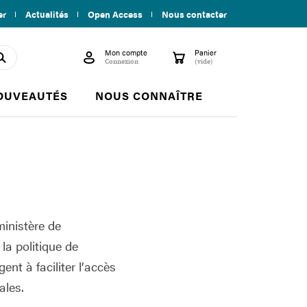
er
Actualités
Open Access
Nous contacter
Mon compte
Panier

shopping_cart
search
Connexion
(vide)
OUVEAUTÉS
NOUS CONNAÎTRE
ministère de
la politique de
nt à faciliter l’accès
ales.