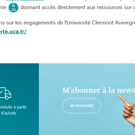
cône
donnant accès directement aux ressources sur ce
ns sur les engagements de l'Université Clermont Auvergne
rte.uca.fr/
M'abonner à la news
M'INSCRIRE
réduits à partir
 d’achats