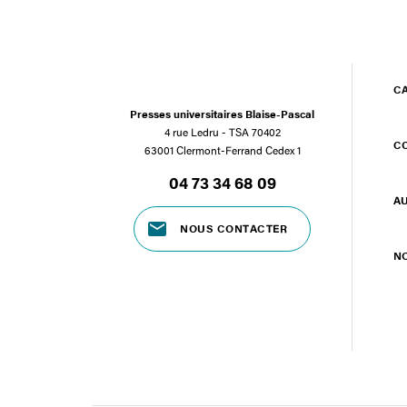
C
Presses universitaires Blaise-Pascal
4 rue Ledru - TSA 70402
C
63001 Clermont-Ferrand Cedex 1
04 73 34 68 09
A
NOUS CONTACTER
N