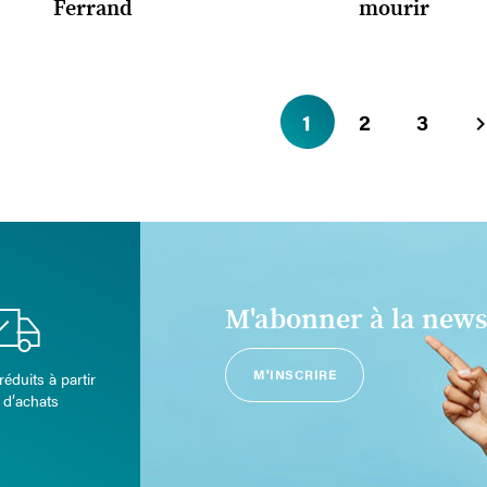
Ferrand
mourir
1
2
3
M'abonner à la news
M'INSCRIRE
réduits à partir
 d’achats