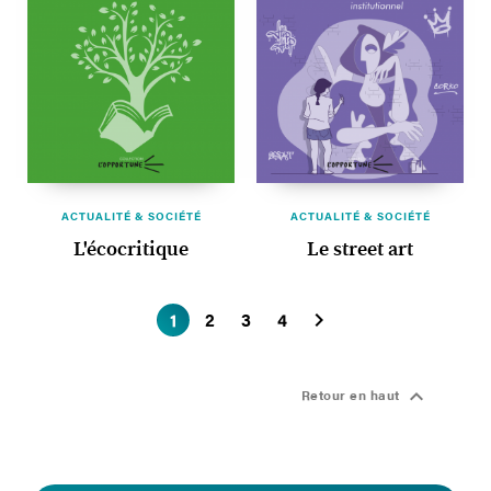
ACTUALITÉ & SOCIÉTÉ
ACTUALITÉ & SOCIÉTÉ
L'écocritique
Le street art

1
2
3
4

Retour en haut