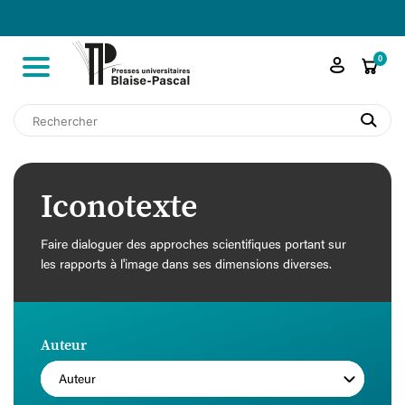

shopping_cart
0
search
Iconotexte
Faire dialoguer des approches scientifiques portant sur
les rapports à l'image dans ses dimensions diverses.
Auteur
Auteur