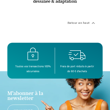
dessinée & adaptation

Retour en haut
Toutes vos transactions 100%
Frais de port réduits à partir
sécurisées
de 60 € d’achats
M'abonner à la
newsletter