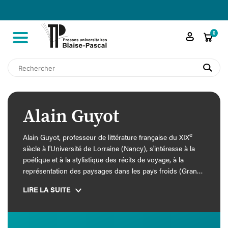

shopping_cart
0
search
Alain Guyot
e
Alain Guyot, professeur de littérature française du XIX
siècle à l'Université de Lorraine (Nancy), s'intéresse à la
poétique et à la stylistique des récits de voyage, à la
représentation des paysages dans les pays froids (Grand
Nord, Alpes, Sibérie, etc.) et aux relations entre science et
LIRE LA SUITE
littérature du tournant des Lumières à la fin du
romantisme.