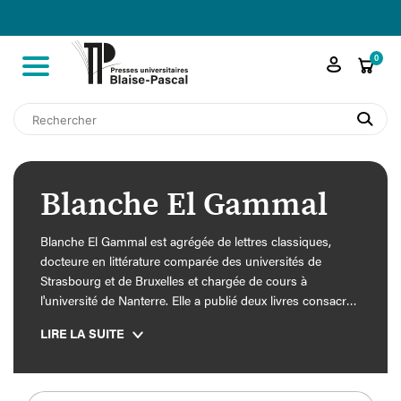

shopping_cart
0
search
Blanche El Gammal
Blanche El Gammal est agrégée de lettres classiques,
docteure en littérature comparée des universités de
Strasbourg et de Bruxelles et chargée de cours à
l'université de Nanterre. Elle a publié deux livres consacrés
à l’Orient-Express (
L’Orient-Express. Du voyage
LIRE LA SUITE
extraordinaire aux illusions perdues
, Les Belles Lettres,
2017, et
L’Orient-Express raconté par les écrivains
,
Phébus, 2021) et s’intéresse aux échanges culturels et
littéraires de la Mitteleuropa.