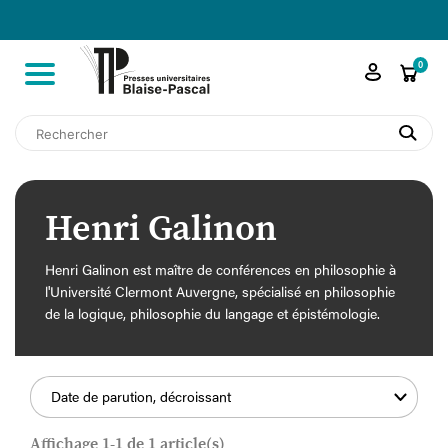

shopping_cart
0
search
Henri Galinon
Henri Galinon est maître de conférences en philosophie à
l'Université Clermont Auvergne, spécialisé en philosophie
de la logique, philosophie du langage et épistémologie.
Date de parution, décroissant
Affichage 1-1 de 1 article(s)