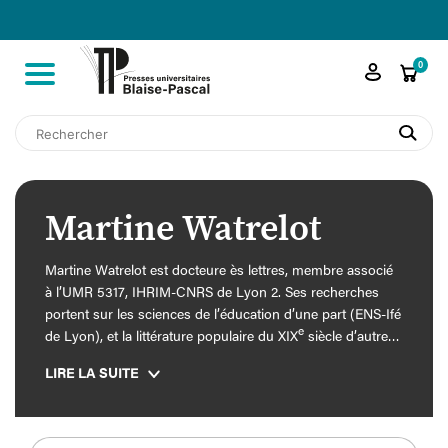

shopping_cart
0
search
Martine Watrelot
Martine Watrelot est docteure ès lettres, membre associé
à l’UMR 5317, IHRIM-CNRS de Lyon 2. Ses recherches
portent sur les sciences de l’éducation d’une part (ENS-Ifé
e
de Lyon), et la littérature populaire du XIX
siècle d’autre
part. Organisatrice de plusieurs manifestations culturelles
LIRE LA SUITE
dédiées à George Sand, à l’éducation populaire, aux
interactions esthétiques et culturelles entre écrivains et
ouvriers, à la transmission des savoirs.