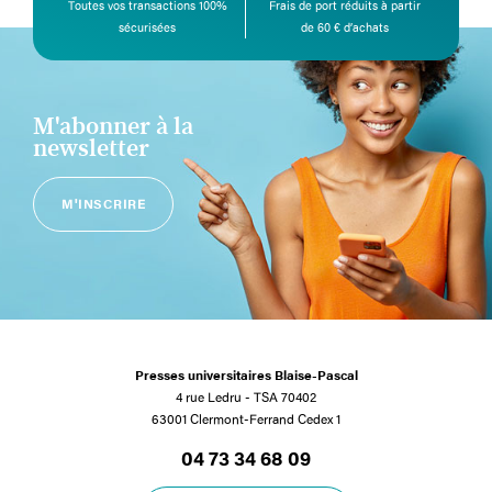
Toutes vos transactions 100%
Frais de port réduits à partir
sécurisées
de 60 € d’achats
M'abonner à la
newsletter
M'INSCRIRE
Presses universitaires Blaise-Pascal
4 rue Ledru - TSA 70402
63001 Clermont-Ferrand Cedex 1
04 73 34 68 09