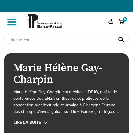

shopping_cart
0
search
Marie Hélène Gay-
Charpin
Marie Hélène Gay-Charpin est architecte DPJG, maître de
conférences des ENSA en théories et pratiques de la
conception architecturale et urbaine à Clermont-Ferrand.
Ses champs d'investigation sont le « Faire » (Tim Ingold),
la « Résonnance » (Rosa Hartmut). Sa pratique
LIRE LA SUITE
professionnelle, principalement des réhabilitations, est
voulue comme un questionnement sur la conversion de