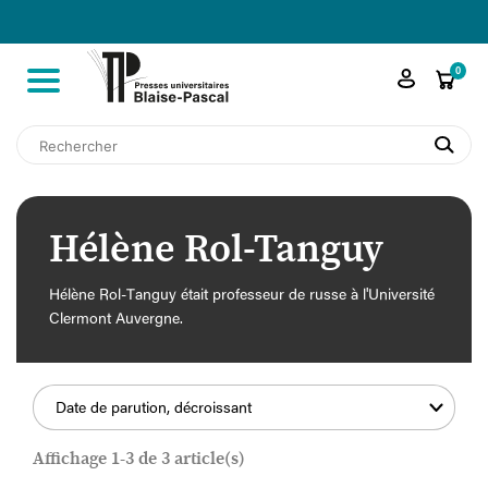

shopping_cart
0
search
Hélène Rol-Tanguy
Hélène Rol-Tanguy était professeur de russe à l'Université
Clermont Auvergne.
Date de parution, décroissant
Affichage 1-3 de 3 article(s)