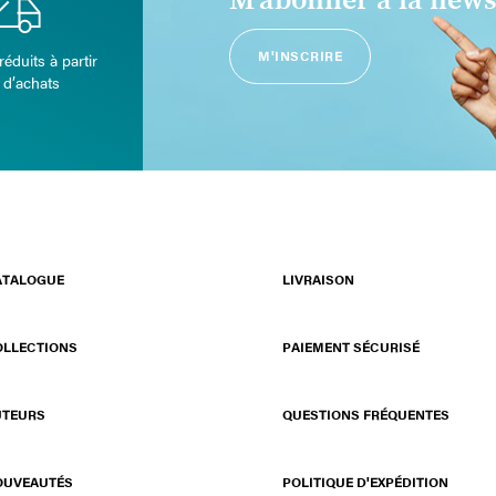
M'abonner à la news
M'INSCRIRE
réduits à partir
 d’achats
ATALOGUE
LIVRAISON
OLLECTIONS
PAIEMENT SÉCURISÉ
UTEURS
QUESTIONS FRÉQUENTES
OUVEAUTÉS
POLITIQUE D'EXPÉDITION