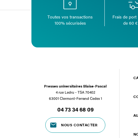
Toutes vos transactions
Frais de port 
100% sécurisées
de 60 €
C
Presses universitaires Blaise-Pascal
4 rue Ledru - TSA 70402
C
63001 Clermont-Ferrand Cedex 1
04 73 34 68 09
A
NOUS CONTACTER
N