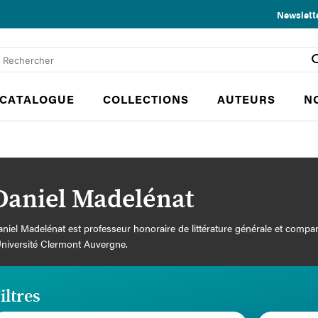
Newslett
CATALOGUE
COLLECTIONS
AUTEURS
N
Daniel Madelénat
niel Madelénat est professeur honoraire de littérature générale et compa
Université Clermont Auvergne.
iltres