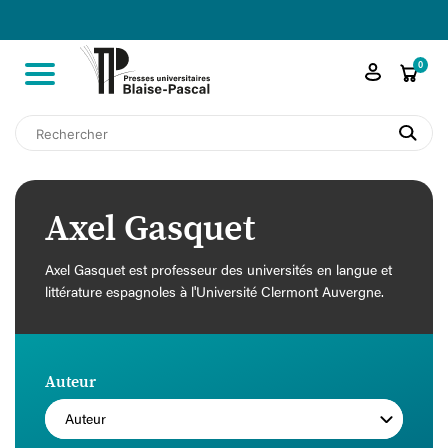

shopping_cart
0
search
Axel Gasquet
Axel Gasquet est professeur des universités en langue et
littérature espagnoles à l'Université Clermont Auvergne.
Auteur
Auteur