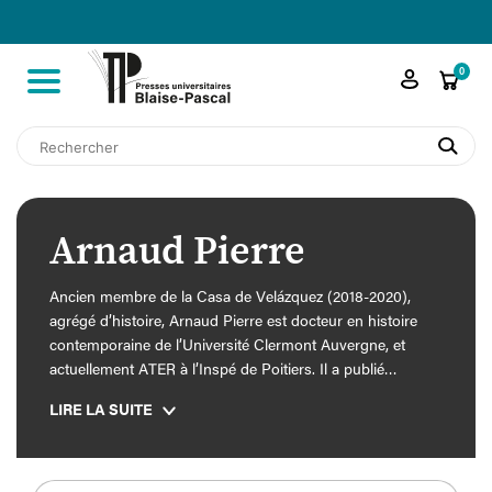

shopping_cart
0
search
Arnaud Pierre
Ancien membre de la Casa de Velázquez (2018-2020),
agrégé d’histoire, Arnaud Pierre est docteur en histoire
contemporaine de l’Université Clermont Auvergne, et
actuellement ATER à l’Inspé de Poitiers. Il a publié
plusieurs articles scientifiques dans des revues françaises
LIRE LA SUITE
et espagnoles (
Cahiers de civilisation espagnole
contemporaine
,
Historia y Política
) ainsi que plusieurs
contributions à des ouvrages collectifs en français,
espagnol et anglais.