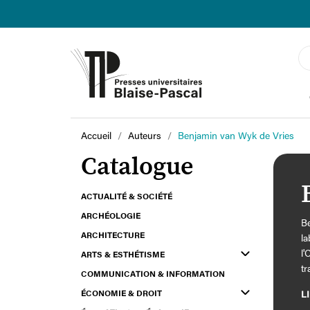
Accueil
Auteurs
Benjamin van Wyk de Vries
Catalogue
ACTUALITÉ & SOCIÉTÉ
ARCHÉOLOGIE
Be
ARCHITECTURE
la
l'
ARTS & ESTHÉTISME
tr
COMMUNICATION & INFORMATION
ri
ÉCONOMIE & DROIT
L
te