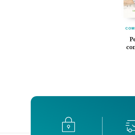
COM
P
co