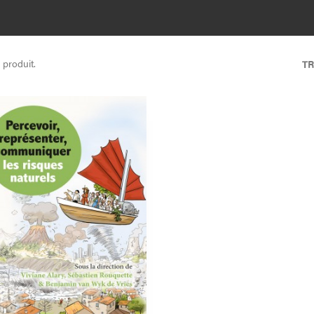
ogramme international des géosciences de l’Unesco et membre de la
mmission de géopatrimoine de l’Union internationale des géosciences.
1 produit.
TR