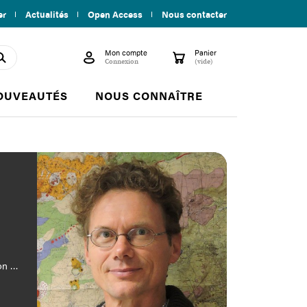
er
Actualités
Open Access
Nous contacter
Mon compte
Panier

shopping_cart
search
Connexion
(vide)
OUVEAUTÉS
NOUS CONNAÎTRE
on de
et la
du