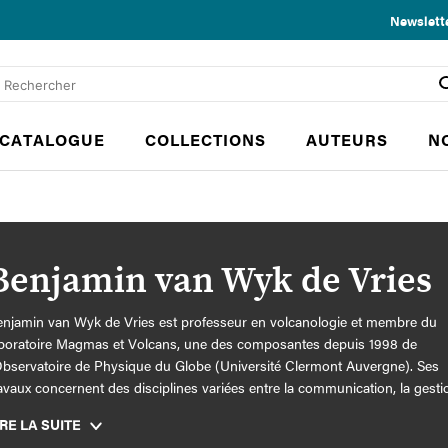
Newslett
CATALOGUE
COLLECTIONS
AUTEURS
N
Benjamin van Wyk de Vries
njamin van Wyk de Vries est professeur en volcanologie et membre du
boratoire Magmas et Volcans, une des composantes depuis 1998 de
Observatoire de Physique du Globe (Université Clermont Auvergne). Ses
avaux concernent des disciplines variées entre la communication, la gesti
sques, le géopatrimoine, les aléas de glissement et de l’activité volcanique, 
IRE LA SUITE
ctonique. Il est responsable du programme "Geoheritage for Resilience" 