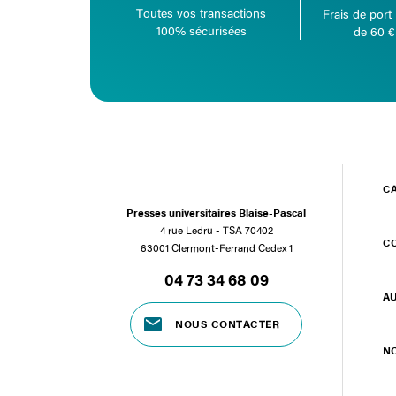
Toutes vos transactions
Frais de port 
100% sécurisées
de 60 €
C
Presses universitaires Blaise-Pascal
4 rue Ledru - TSA 70402
C
63001 Clermont-Ferrand Cedex 1
04 73 34 68 09
A
NOUS CONTACTER
N