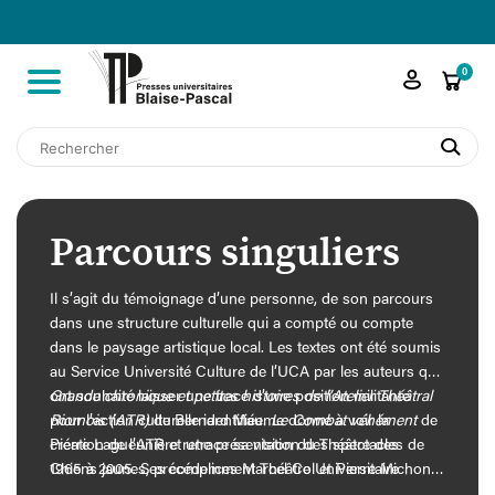

shopping_cart
0
search
Parcours singuliers
Il s’agit du témoignage d’une personne, de son parcours
dans une structure culturelle qui a compté ou compte
dans le paysage artistique local. Les textes ont été soumis
au Service Université Culture de l’UCA par les auteurs qui
ont souhaité laisser une trace d’une position militante
Grande chronique et petites histoires de l’Atelier Théâtral
pour l’action culturelle identifiée.
Riomois (ATR)
de Bernard Maume donne à voir la
Le Combat véhément
de
Pierre Lagueunière retrace sa vision du Théâtre des
création de l’ATR et une présentation des spectacles de
Chiens jaunes, précédemment Théâtre Universitaire
1965 à 2005. Ses complices Marcel Col et Pierre Michon
Clermontois, dont il était co-fondateur. Il a laissé ce texte
ont été invités à collaborer à l’ouvrage qui comporte un