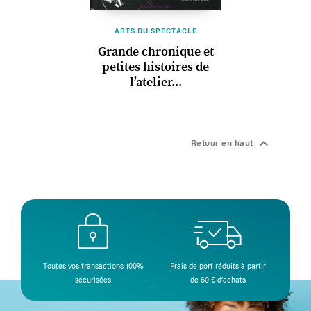
ARTS DU SPECTACLE
Grande chronique et
petites histoires de
l’atelier...

Retour en haut
Toutes vos transactions 100%
Frais de port réduits à partir
sécurisées
de 60 € d’achats