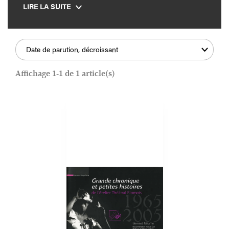
LIRE LA SUITE
pour une édition posthume, que le SUC a assumé en
grand nombre d’illustrations.
2002.
Date de parution, décroissant
Affichage 1-1 de 1 article(s)