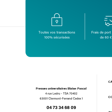
Toutes vos transactions
Frais de port 
100% sécurisées
de 60 €
C
Presses universitaires Blaise-Pascal
4 rue Ledru - TSA 70402
C
63001 Clermont-Ferrand Cedex 1
04 73 34 68 09