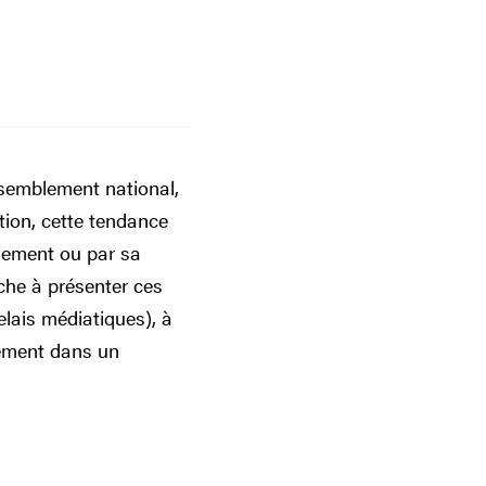
ssemblement national,
tion, cette tendance
alement ou par sa
ache à présenter ces
relais médiatiques), à
rgement dans un