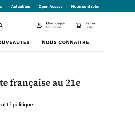
er
Actualités
Open Access
Nous contacter
Mon compte
Panier

shopping_cart
search
Connexion
(vide)
OUVEAUTÉS
NOUS CONNAÎTRE
te française au 21e
alité politique