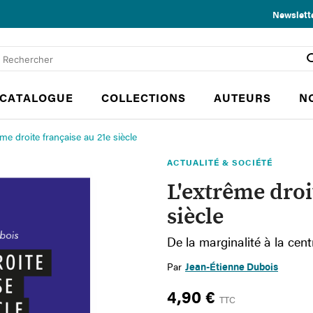
Newslett
CATALOGUE
COLLECTIONS
AUTEURS
N
ême droite française au 21e siècle
ACTUALITÉ & SOCIÉTÉ
L'extrême droi
siècle
De la marginalité à la centr
Par
Jean-Étienne Dubois
4,90 €
TTC