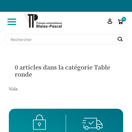

shopping_cart
0
search
0 articles dans la catégorie Table
ronde
Vide