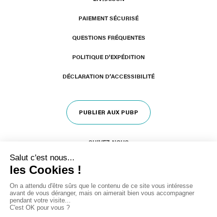
PAIEMENT SÉCURISÉ
QUESTIONS FRÉQUENTES
POLITIQUE D'EXPÉDITION
DÉCLARATION D’ACCESSIBILITÉ
PUBLIER AUX PUBP
SUIVEZ-NOUS
Plan du site
-
Mentions légales
-
CGV
-
Éditer mes cookies
-
Politique de confidentialité
- Made with love by
IRIS Interactive
Ce site est protégé par reCAPTCHA. Les règles de confidentialité et