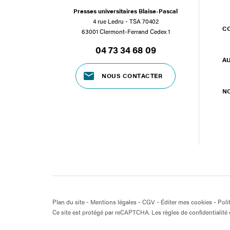
Presses universitaires Blaise-Pascal
4 rue Ledru - TSA 70402
C
63001 Clermont-Ferrand Cedex 1
04 73 34 68 09
A
NOUS CONTACTER
N
Plan du site
-
Mentions légales
-
CGV
-
Éditer mes cookies
-
Poli
Ce site est protégé par reCAPTCHA. Les règles de confidentialité e