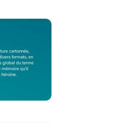
rture cartonnée,
ivers formats, en
lus global du terme
de mémoire qu’il
 héroïne.