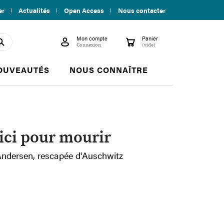
er
Actualités
Open Access
Nous contacter
Mon compte
Panier

shopping_cart
search
Connexion
(vide)
OUVEAUTÉS
NOUS CONNAÎTRE
ci pour mourir
y-Andersen, rescapée d'Auschwitz