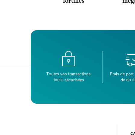
fortifiés
méga
Toutes vos transactions
Frais de port 
100% sécurisées
de 60 €
C