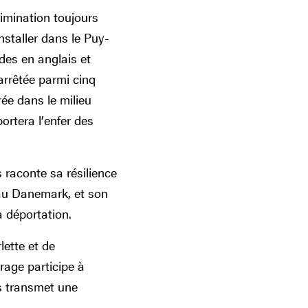
crimination toujours
nstaller dans le Puy-
des en anglais et
 arrêtée parmi cinq
rée dans le milieu
ortera l’enfer des
 raconte sa résilience
 au Danemark, et son
 déportation.
lette et de
age participe à
us transmet une