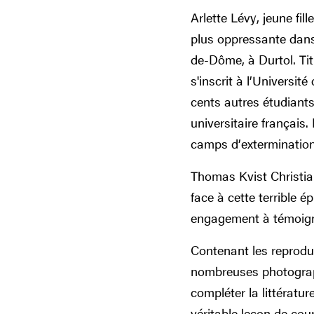
Arlette Lévy, jeune fil
plus oppressante dans 
de-Dôme, à Durtol. Tit
s'inscrit à l’Universi
cents autres étudiants
universitaire français
camps d’extermination 
Thomas Kvist Christian
face à cette terrible
engagement à témoigne
Contenant les reproduc
nombreuses photograph
compléter la littératu
véritable leçon de co