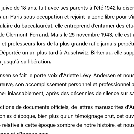
le juive de 18 ans, fuit avec ses parents à l'été 1942 la dis
un Paris sous occupation et rejoint la zone libre pour s'i
ulaire du baccalauréat, elle entreprend d'entamer des étu
té de Clermont-Ferrand. Mais le 25 novembre 1943, elle est
 et professeurs lors de la plus grande rafle jamais perpét
. Déportée un an plus tard à Auschwitz-Birkenau, elle supp
jusqu’à sa libération.
sen se fait le porte-voix d’Arlette Lévy-Andersen et nous
 épreuve, son accomplissement personnel et professionnel
r inlassablement, après des décennies de silence sur sa
tions de documents officiels, de lettres manuscrites d’Ar
ies d’époque, bien plus qu’un témoignage brut, cet ouvr
re relative à cette époque sombre de notre histoire, et no
urage et d’humanisme.