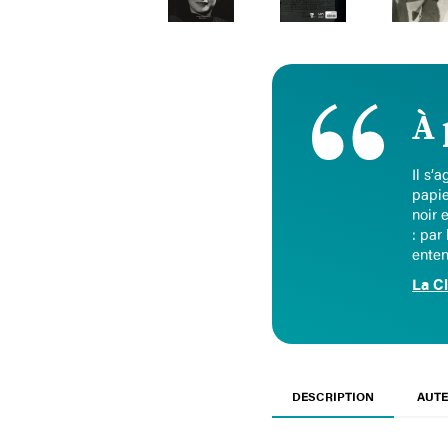
À 
Il s’
papie
noir 
: par
enten
La C
DESCRIPTION
AUTE