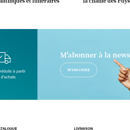
lithiques et funéraires
la chaîne des Puys
M'abonner à la news
M'INSCRIRE
réduits à partir
 d’achats
ATALOGUE
LIVRAISON