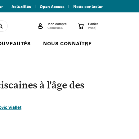
er
Actualités
Open Access
Nous contacter
Mon compte
Panier

shopping_cart
search
Connexion
(vide)
OUVEAUTÉS
NOUS CONNAÎTRE
iscaines à l'âge des
vic Viallet