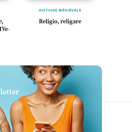
HISTOIRE MÉDIÉVALE
e,
Religio, religare
IVe-
letter