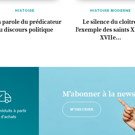
HISTOIRE
HISTOIRE MODERNE
a parole du prédicateur
Le silence du cloîtr
u discours politique
l'exemple des saints X
XVIIe...
M'abonner à la news
M'INSCRIRE
réduits à partir
 d’achats