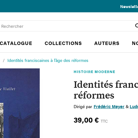
Newslett
CATALOGUE
COLLECTIONS
AUTEURS
N
Identités franciscaines à l'âge des réformes
HISTOIRE MODERNE
Identités franc
réformes
Dirigé par
Frédéric Meyer
&
Ludo
39,00 €
TTC