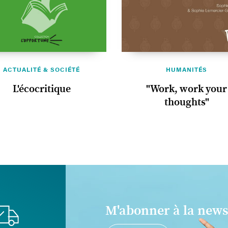
ACTUALITÉ & SOCIÉTÉ
HUMANITÉS
L'écocritique
"Work, work your
thoughts"
M'abonner à la news