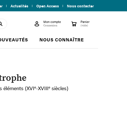
er
Actualités
Open Access
Nous contacter
Mon compte
Panier

shopping_cart
search
Connexion
(vide)
OUVEAUTÉS
NOUS CONNAÎTRE
strophe
es éléments (XVI
e
-XVIII
e
siècles)