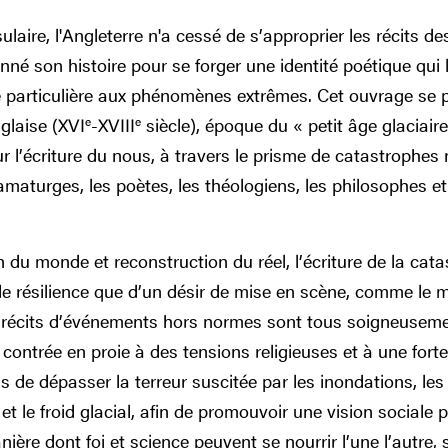
ulaire, l'Angleterre n'a cessé de s’approprier les récits d
nné son histoire pour se forger une identité poétique qui l
té particulière aux phénomènes extrêmes. Cet ouvrage se p
glaise (XVI
e
-XVIII
e
siècle), époque du « petit âge glaciaire
r l’écriture du nous, à travers le prisme de catastrophes
maturges, les poètes, les théologiens, les philosophes et 
du monde et reconstruction du réel, l’écriture de la cata
e résilience que d’un désir de mise en scène, comme le mo
es récits d’événements hors normes sont tous soigneuseme
contrée en proie à des tensions religieuses et à une forte i
ns de dépasser la terreur suscitée par les inondations, les 
t le froid glacial, afin de promouvoir une vision sociale p
nière dont foi et science peuvent se nourrir l’une l’autre,