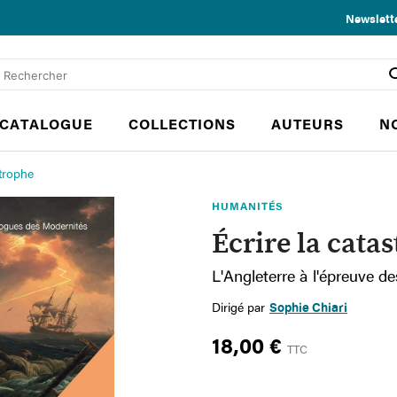
Newslett
CATALOGUE
COLLECTIONS
AUTEURS
N
strophe
HUMANITÉS
Écrire la cata
L'Angleterre à l'épreuve d
Dirigé par
Sophie Chiari
18,00 €
TTC