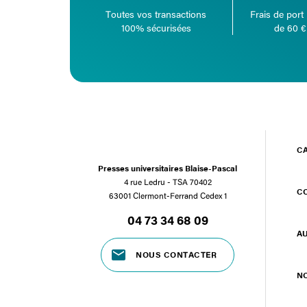
Toutes vos transactions
Frais de port 
100% sécurisées
de 60 €
C
Presses universitaires Blaise-Pascal
4 rue Ledru - TSA 70402
C
63001 Clermont-Ferrand Cedex 1
04 73 34 68 09
A
NOUS CONTACTER
N