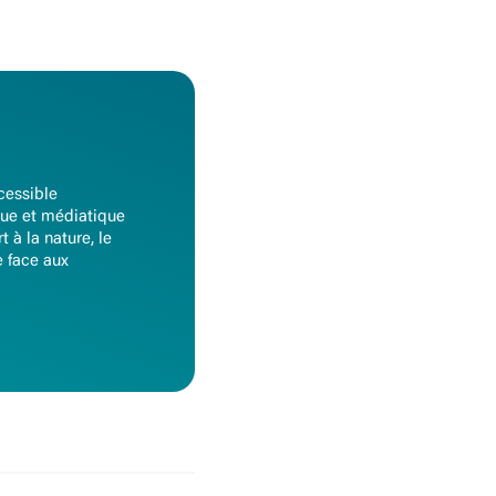
ccessible
ique et médiatique
 à la nature, le
e face aux