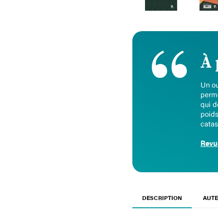
À 
Un ou
perme
qui d
poids
catas
Revu
DESCRIPTION
AUTE