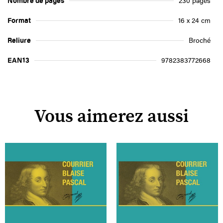
Nombre de pages
230 pages
Format
16 x 24 cm
Reliure
Broché
EAN13
9782383772668
Vous aimerez aussi