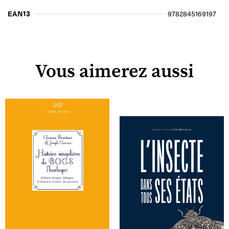
EAN13
9782845169197
Vous aimerez aussi