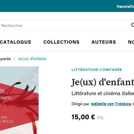
Newslett
CATALOGUE
COLLECTIONS
AUTEURS
N
mparée
Je(ux) d'enfants
LITTÉRATURE COMPARÉE
Je(ux) d'enfan
Littérature et cinéma itali
Dirigé par
Isabella von Treskow
15,00 €
TTC