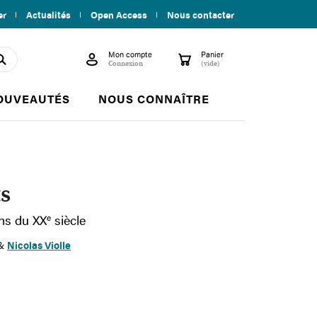
er
Actualités
Open Access
Nous contacter
Mon compte
Panier

shopping_cart
search
Connexion
(vide)
OUVEAUTÉS
NOUS CONNAÎTRE
ts
ens du XX
e
siècle
&
Nicolas Violle