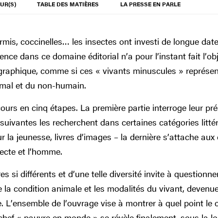
UR(S)
TABLE DES MATIÈRES
LA PRESSE EN PARLE
urmis, coccinelles… les insectes ont investi de longue date
nce dans ce domaine éditorial n’a pour l’instant fait l’ob
aphique, comme si ces « vivants minuscules » représenta
nimal et du non-humain.
ours en cinq étapes. La première partie interroge leur pré
 suivantes les recherchent dans certaines catégories littér
r la jeunesse, livres d’images – la dernière s’attache au
secte et l’homme.
s si différents et d’une telle diversité invite à questionne
 la condition animale et les modalités du vivant, devenu
. L’ensemble de l’ouvrage vise à montrer à quel point le c
chef « pauvre en monde » se révèle finalement, sous la lou