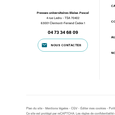
C
Presses universitaires Blaise-Pascal
4 rue Ledru - TSA 70402
C
63001 Clermont-Ferrand Cedex 1
04 73 34 68 09
A
NOUS CONTACTER
N
Plan du site
-
Mentions légales
-
CGV
-
Éditer mes cookies
-
Poli
Ce site est protégé par reCAPTCHA. Les règles de confidentialité e