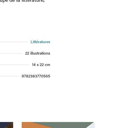
Littératures
22 illustrations
14 x 22 cm
9782383770565