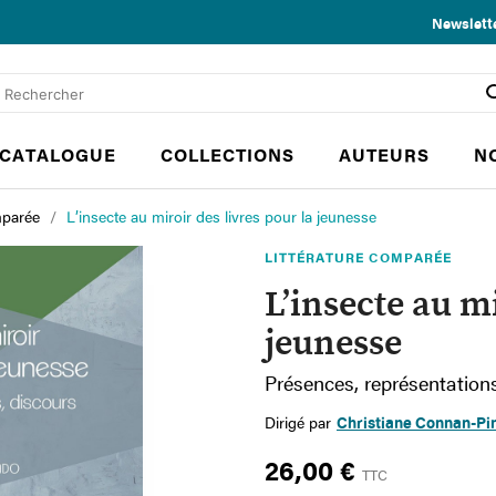
Newslett
CATALOGUE
COLLECTIONS
AUTEURS
N
mparée
L’insecte au miroir des livres pour la jeunesse
LITTÉRATURE COMPARÉE
L’insecte au mi
jeunesse
Présences, représentations
Dirigé par
Christiane Connan-Pi
26,00 €
TTC