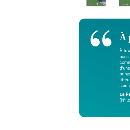
À 
À tra
nous 
comme
d’une
minus
litté
scien
La Re
(N° 3