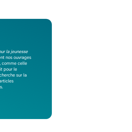
our la jeunesse
ent nos ouvrages
s, comme celle
it pour le
echerche sur la
rticles
s.