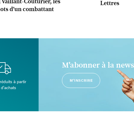
 Vaillant-Couturier, les
Lettres
ots d'un combattant
M'abonner à la news
M'INSCRIRE
réduits à partir
 d’achats