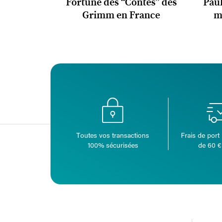
Fortune des “Contes” des
Paul
Grimm en France
m
Toutes vos transactions
Frais de port 
100% sécurisées
de 60 €