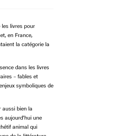
 les livres pour
jet, en France,
ient la catégorie la
sence dans les livres
aires – fables et
x enjeux symboliques de
r aussi bien la
es aujourd’hui une
hétif animal qui
pe de la littérature,