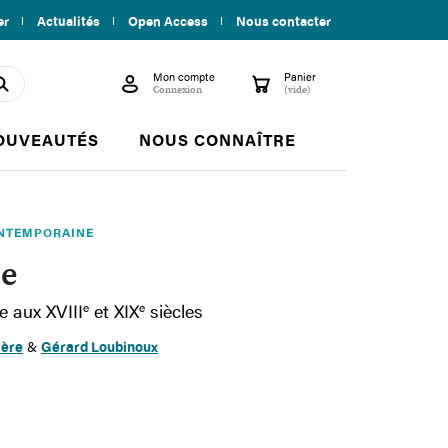
er
Actualités
Open Access
Nous contacter
Mon compte
Panier

shopping_cart
search
Connexion
(vide)
OUVEAUTÉS
NOUS CONNAÎTRE
ONTEMPORAINE
e
e aux XVIII
e
et XIX
e
siècles
ière
&
Gérard Loubinoux