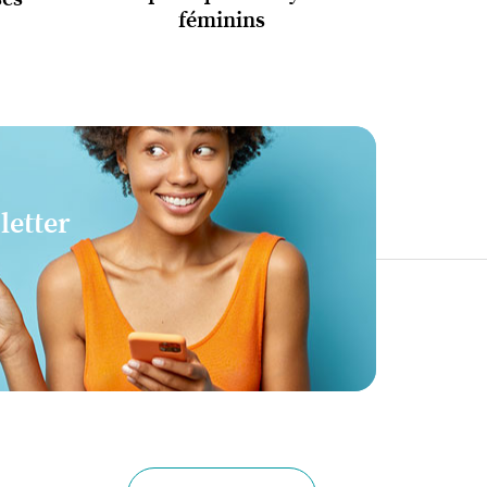
féminins
letter