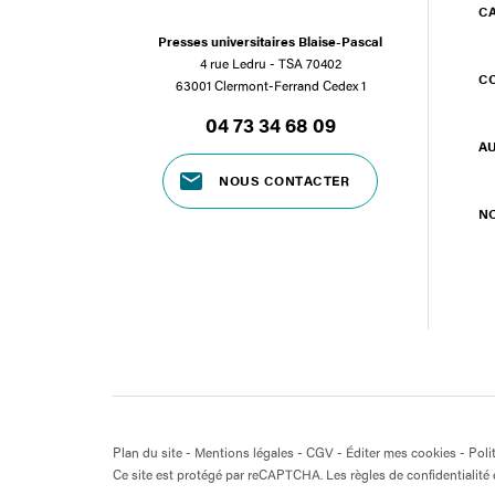
C
Presses universitaires Blaise-Pascal
4 rue Ledru - TSA 70402
C
63001 Clermont-Ferrand Cedex 1
04 73 34 68 09
A
NOUS CONTACTER
N
Plan du site
-
Mentions légales
-
CGV
-
Éditer mes cookies
-
Poli
Ce site est protégé par reCAPTCHA. Les règles de confidentialité e