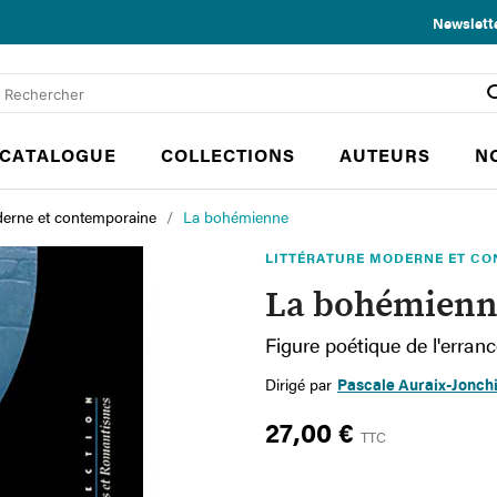
Newslett
CATALOGUE
COLLECTIONS
AUTEURS
N
derne et contemporaine
La bohémienne
LITTÉRATURE MODERNE ET C
La bohémienn
Figure poétique de l'erranc
Dirigé par
Pascale Auraix-Jonch
27,00 €
TTC