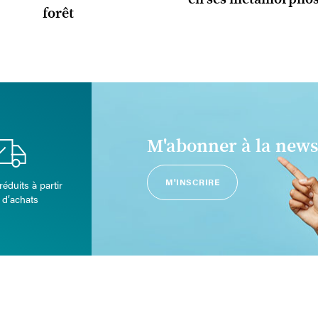
forêt
M'abonner à la news
M'INSCRIRE
réduits à partir
 d’achats