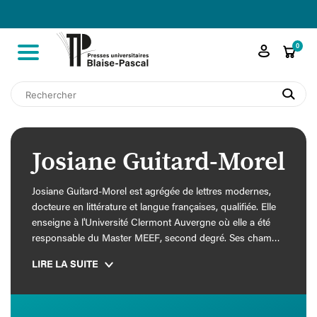

shopping_cart
0
search
Josiane Guitard-Morel
Josiane Guitard-Morel est agrégée de lettres modernes,
docteure en littérature et langue françaises, qualifiée. Elle
enseigne à l'Université Clermont Auvergne où elle a été
responsable du Master MEEF, second degré. Ses champs
e
de recherche questionnent la littérature (le XVIII
siècle,
LIRE LA SUITE
l'éducation et la construction de soi dans les œuvres de
Rousseau, Rétif de La Bretonne, Bernardin de Saint-Pierre,
Condillac) et la langue françaises ainsi que leurs
didactiques. Cela l'a conduite à s'impliquer, depuis juin