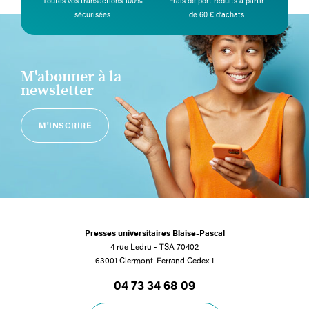
Toutes vos transactions 100%
Frais de port réduits à partir
sécurisées
de 60 € d’achats
M'abonner à la
newsletter
M'INSCRIRE
Presses universitaires Blaise-Pascal
4 rue Ledru - TSA 70402
63001 Clermont-Ferrand Cedex 1
04 73 34 68 09