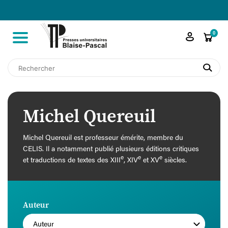

shopping_cart
0
search
Michel Quereuil
Michel Quereuil est professeur émérite, membre du
CELIS. Il a notamment publié plusieurs éditions critiques
e
e
e
et traductions de textes des XIII
, XIV
et XV
siècles.
Auteur
Auteur