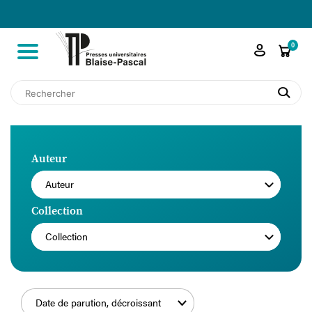

shopping_cart
0
search
Auteur
Auteur
Collection
Collection
Date de parution, décroissant
FILTRER