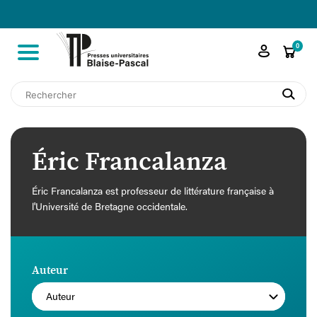

shopping_cart
0
search
Éric Francalanza
Éric Francalanza est professeur de littérature française à
l'Université de Bretagne occidentale.
Auteur
Auteur