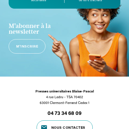
sécurisées
de 60 € d’achats
M'abonner à la
newsletter
M'INSCRIRE
Presses universitaires Blaise-Pascal
4 rue Ledru - TSA 70402
63001 Clermont-Ferrand Cedex 1
04 73 34 68 09
NOUS CONTACTER