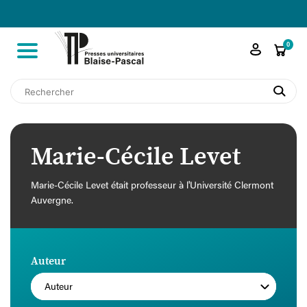

shopping_cart
0
search
Marie-Cécile Levet
Marie-Cécile Levet était professeur à l'Université Clermont
Auvergne.
Auteur
Auteur