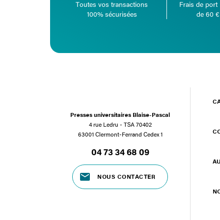
Toutes vos transactions
Frais de port 
100% sécurisées
de 60 €
C
Presses universitaires Blaise-Pascal
4 rue Ledru - TSA 70402
C
63001 Clermont-Ferrand Cedex 1
04 73 34 68 09
A
NOUS CONTACTER
N