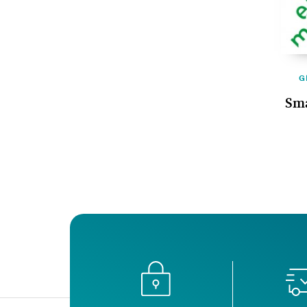
G
Sma