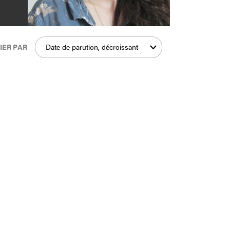
es
IER PAR
Date de parution, décroissant