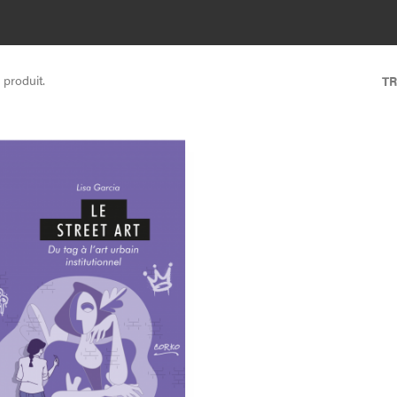
rbonne Nouvelle). Dans son travail, elle envisage avant tout le graffiti et l
ritures murales en tout genre sous leur forme matérielle et mémorielle.
1 produit.
TR