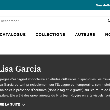
Newslett
CATALOGUE
COLLECTIONS
AUTEURS
N
Lisa Garcia
régée d’espagnol et docteure en études culturelles hispaniques, les trav
sa Garcia portent principalement sur l’Espagne contemporaine, son histoi
baine et la présence d’écritures (dont le tag et le graffiti) sur les murs de l
pitale. Elle a été désignée lauréate du Prix Jean Royère en arts visuels (pri
lennel 2023, Chancellerie des universités de Paris) pour sa thèse intitulé
IRE LA SUITE
 mémoire : le monument liquide du graffiti, Madrid, 2000-2022
(Université