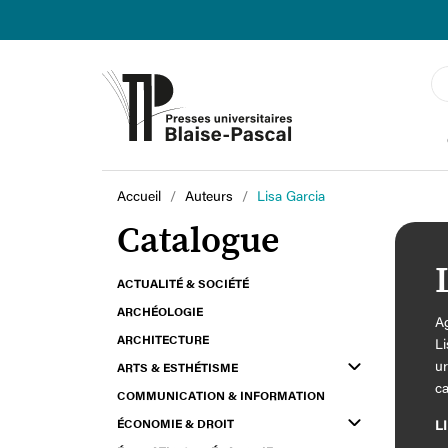
Accueil
Auteurs
Lisa Garcia
Catalogue
ACTUALITÉ & SOCIÉTÉ
ARCHÉOLOGIE
Ag
ARCHITECTURE
Li
ur
ARTS & ESTHÉTISME
ca
COMMUNICATION & INFORMATION
so
ÉCONOMIE & DROIT
L
et