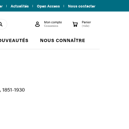
er
Actualités
Open Access
Nous contacter
Mon compte
Panier

shopping_cart
search
Connexion
(vide)
OUVEAUTÉS
NOUS CONNAÎTRE
e, 1851-1930