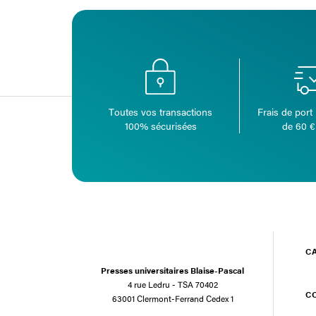
Toutes vos transactions
Frais de port 
100% sécurisées
de 60 €
C
Presses universitaires Blaise-Pascal
4 rue Ledru - TSA 70402
C
63001 Clermont-Ferrand Cedex 1