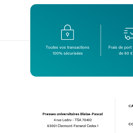
Toutes vos transactions
Frais de port 
100% sécurisées
de 60 €
C
Presses universitaires Blaise-Pascal
4 rue Ledru - TSA 70402
C
63001 Clermont-Ferrand Cedex 1