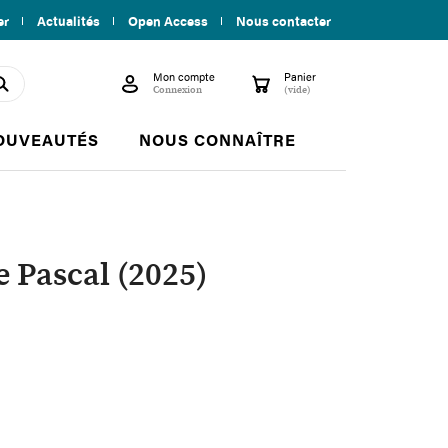
er
Actualités
Open Access
Nous contacter
Mon compte
Panier

shopping_cart
search
Connexion
(vide)
OUVEAUTÉS
NOUS CONNAÎTRE
e Pascal (2025)