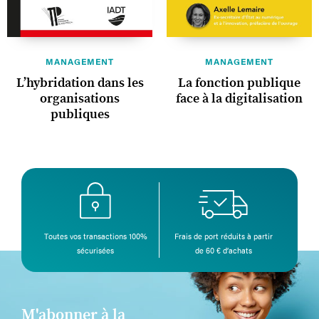
MANAGEMENT
MANAGEMENT
L’hybridation dans les
La fonction publique
organisations
face à la digitalisation
publiques
Toutes vos transactions 100%
Frais de port réduits à partir
sécurisées
de 60 € d’achats
M'abonner à la