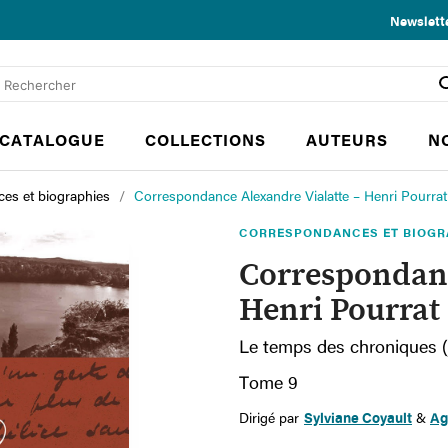
Newslett
CATALOGUE
COLLECTIONS
AUTEURS
N
es et biographies
Correspondance Alexandre Vialatte – Henri Pourrat
CORRESPONDANCES ET BIOGR
Correspondanc
Henri Pourrat
Le temps des chroniques (
Tome 9
Dirigé par
Sylviane Coyault
&
Ag