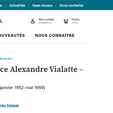
er
Actualités
Open Access
Nous contacter
Mon compte
Panier

shopping_cart
search
Connexion
(vide)
OUVEAUTÉS
NOUS CONNAÎTRE
APHIES
e Alexandre Vialatte –
janvier 1952–mai 1959)
nès Spiquel