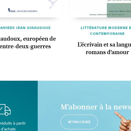
AHIERS JEAN GIRAUDOUX
LITTÉRATURE MODERNE 
CONTEMPORAINE
raudoux, européen de
L’écrivain et sa langu
'entre-deux-guerres
romans d'amour
M'abonner à la news
M'INSCRIRE
réduits à partir
 d’achats