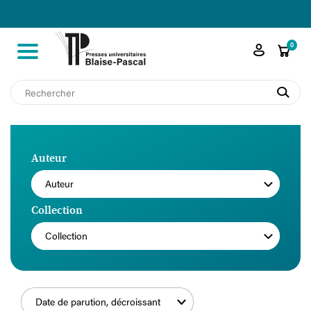

shopping_cart
0
search
Auteur
Auteur
Collection
Collection
Date de parution, décroissant
FILTRER