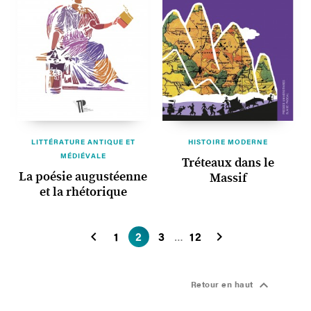
LITTÉRATURE ANTIQUE ET
HISTOIRE MODERNE
MÉDIÉVALE
Tréteaux dans le
La poésie augustéenne
Massif
et la rhétorique


1
2
3
12
…

Retour en haut